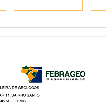
INSCRIÇÕES ABERTAS:
Lanç
UFMT recebe workshop
Geol
sobre terras raras, minerais
para
nucleares e inteligência
Esta
artificial aplicada à geologia
ILEIRA DE GEÓLOGOS
DAR 11, BAIRRO SANTO
MINAS GERAIS.