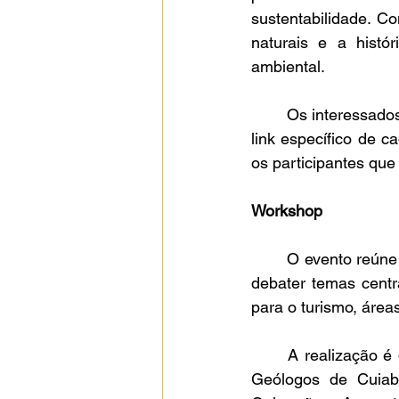
sustentabilidade. C
naturais e a histó
ambiental.
	Os interessados podem se inscrever até as 23h59 do dia 28 de setembro de 2025, pelo 
link específico de c
os participantes que
Workshop
	O evento reúne especialistas e autoridades em geologia, turismo e meio ambiente para 
debater temas centr
para o turismo, área
	A realização é da Febrageo e Geoparque Chapada dos Guimarães e Associação dos 
Geólogos de Cuiab