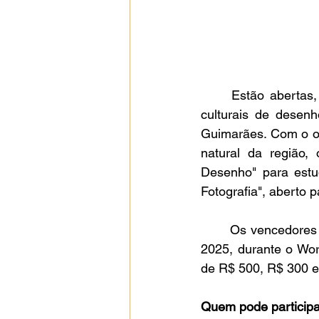
	Estão abertas, até o dia 28 de setembro de 2025, as inscrições para os concursos 
culturais de desen
Guimarães. Com o obj
natural da região,
Desenho" para estu
Fotografia", aberto 
	Os vencedores serão anunciados na Câmara dos Vereadores no dia 17 de outubro de 
2025, durante o Wor
de R$ 500, R$ 300 e 
Quem pode participa