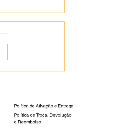
amento do Livro "A
ogia como instrumento
 o desenvolvimento do
do de Pernambuco"
Política de Ativação e Entrega
Política de Troca, Devolução
e Reembolso