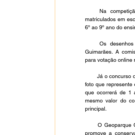
	Na competição de desenhos, os participantes devem ser alunos regularmente 
matriculados em esc
6º ao 9º ano do ensi
	Os desenhos devem abordar temas relacionados ao Geoparque Chapada dos 
Guimarães. A comis
para votação online 
	Já o concurso de fotografia, aberto a pessoas de qualquer idade, exige o envio de uma 
foto que represente 
que ocorrerá de 1 
mesmo valor do co
principal.
	O Geoparque Chapada dos Guimarães é uma área que abrange todo o município e 
promove a conserva