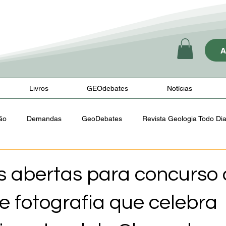
Livros
GEOdebates
Notícias
ão
Demandas
GeoDebates
Revista Geologia Todo Di
orkshop
Eleições 2025
Nota de Pesar
es abertas para concurso
e fotografia que celebra