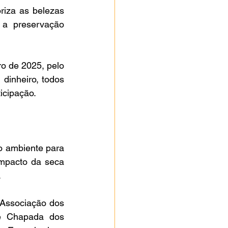
iza as belezas 
 a preservação 
dinheiro, todos 
icipação.
mpacto da seca 
.
e Chapada dos 