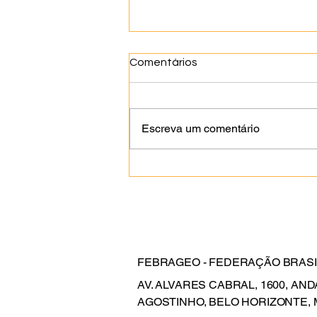
Comentários
Escreva um comentário
Livro organizado por
geólogas da Bahia é
semifinalista do prêmio
Jabuti Acadêmico
FEBRAGEO - FEDERAÇÃO BRAS
AV. ALVARES CABRAL, 1600, AN
AGOSTINHO, BELO HORIZONTE, 