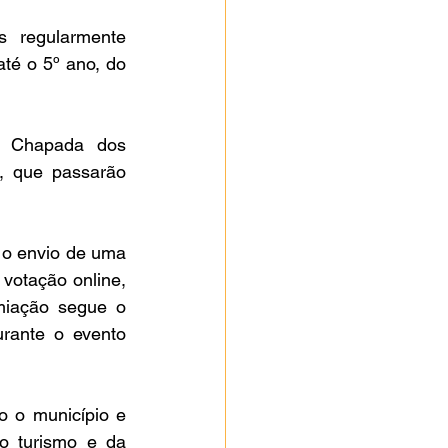
é o 5º ano, do 
, que passarão 
votação online, 
iação segue o 
ante o evento 
 turismo e da 